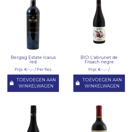
Bergsig Estate Icarus
BIO L'abrunet de
red
Frisach negre
Prijs: €--,-- / Per fles
Prijs: €--,-- /
TOEVOEGEN AAN
TOEVOEGEN AAN
WINKELWAGEN
WINKELWAGEN