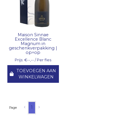
Maison Sinnae
Excellence Blanc
Magnum in
geschenkverpakking |
op=op
Prijs: €--,-- / Per fles
TOEVOEGEN AAN
WINKELWAGEN
1
Page