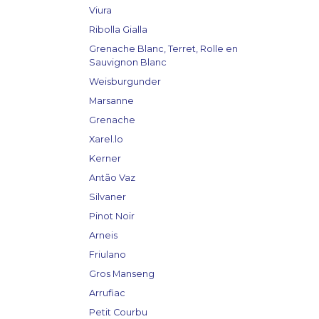
Viura
Ribolla Gialla
Grenache Blanc, Terret, Rolle en
Sauvignon Blanc
Weisburgunder
Marsanne
Grenache
Xarel.lo
Kerner
Antão Vaz
Silvaner
Pinot Noir
Arneis
Friulano
Gros Manseng
Arrufiac
Petit Courbu