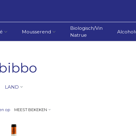
Biologisch/Vin
é
Mousserend
Alcoholv
Natrue
ibibbo
LAND
en op
MEEST BEKEKEN