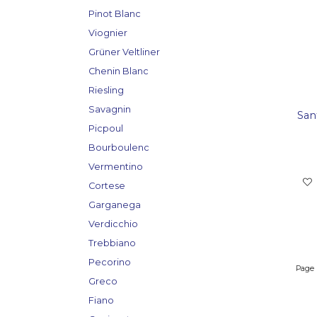
Pinot Blanc
Viognier
Grüner Veltliner
Chenin Blanc
Riesling
Savagnin
San
Picpoul
Bourboulenc
Vermentino
Cortese
Garganega
Verdicchio
Trebbiano
Pecorino
Page
Greco
Fiano