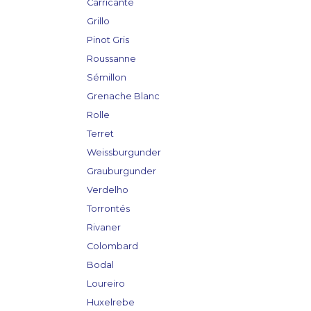
Carricante
Grillo
Pinot Gris
Roussanne
Sémillon
Grenache Blanc
Rolle
Terret
Weissburgunder
Grauburgunder
Verdelho
Torrontés
Rivaner
Colombard
Bodal
Loureiro
Huxelrebe