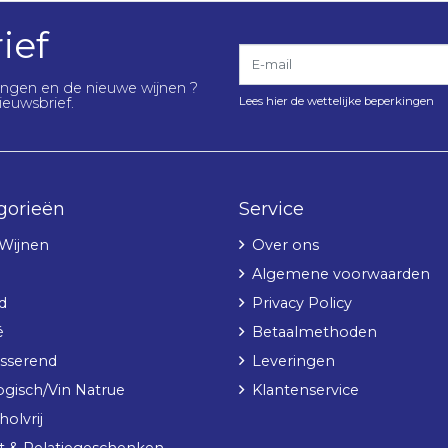
ief
E-mail
lingen en de nieuwe wijnen ?
Lees hier de wettelijke beperkingen
ieuwsbrief.
gorieën
Service
 Wijnen
Over ons
Algemene voorwaarden
d
Privacy Policy
é
Betaalmethoden
sserend
Leveringen
ogisch/Vin Natrue
Klantenservice
olvrij