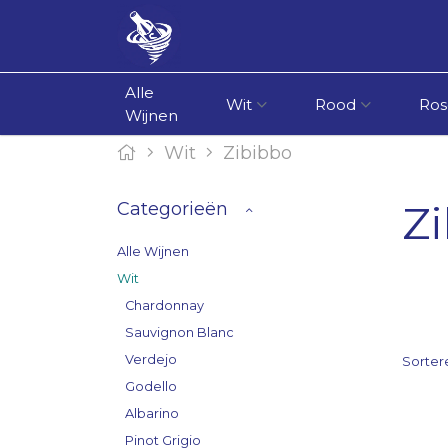
Alle
Wit
Rood
Ros
Wijnen
Wit
Zibibbo
Z
Categorieën
Alle Wijnen
Wit
Chardonnay
Sauvignon Blanc
Verdejo
Sorter
Godello
Albarino
Pinot Grigio