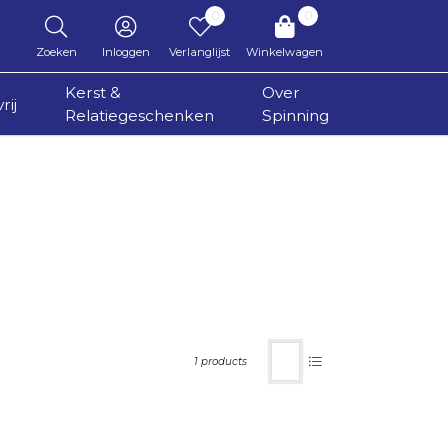
0
0
Zoeken
Inloggen
Verlanglijst
Winkelwagen
Kerst &
Over
rij
Relatiegeschenken
Spinning
1 products