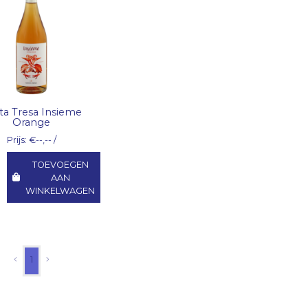
ta Tresa Insieme
Orange
Prijs: €--,-- /
TOEVOEGEN
AAN
WINKELWAGEN
1