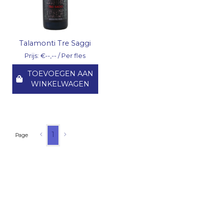
Talamonti Tre Saggi
Prijs: €--,-- / Per fles
TOEVOEGEN AAN
WINKELWAGEN
1
Page