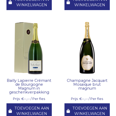
WINKELWAGEN
WINKELWAGEN
Bailly Lapierre Crémant
Champagne Jacquart
de Bourgogne
Mosaïque brut
Magnum in
magnum
geschenkverpakking
Prijs: €--,-- / Per fles
Prijs: €--,-- / Per fles
TOEVOEGEN AAN
TOEVOEGEN AAN
WINKELWAGEN
WINKELWAGEN