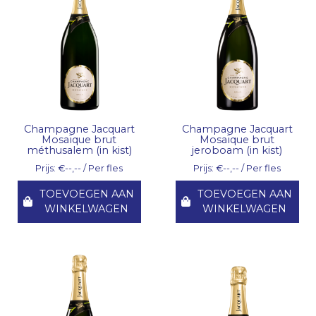
Champagne Jacquart
Champagne Jacquart
Mosaïque brut
Mosaïque brut
méthusalem (in kist)
jeroboam (in kist)
Prijs: €--,-- / Per fles
Prijs: €--,-- / Per fles
TOEVOEGEN AAN
TOEVOEGEN AAN
WINKELWAGEN
WINKELWAGEN