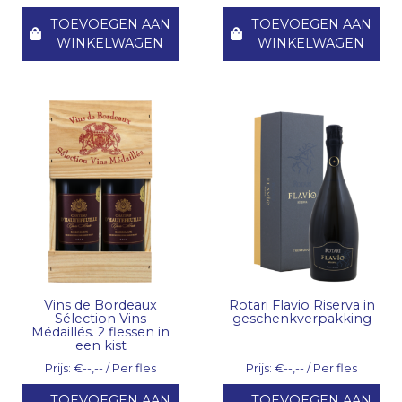
TOEVOEGEN AAN
TOEVOEGEN AAN
WINKELWAGEN
WINKELWAGEN
Vins de Bordeaux
Rotari Flavio Riserva in
Sélection Vins
geschenkverpakking
Médaillés. 2 flessen in
een kist
Prijs: €--,-- / Per fles
Prijs: €--,-- / Per fles
TOEVOEGEN AAN
TOEVOEGEN AAN