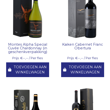
Montes Alpha Special
Kaiken Cabernet Franc
Cuvée Chardonnay (in
Obertura
geschenkverpakking)
Prijs: €--,-- / Per fles
Prijs: €--,-- / Per fles
TOEVOEGEN AAN
TOEVOEGEN AAN
WINKELWAGEN
WINKELWAGEN