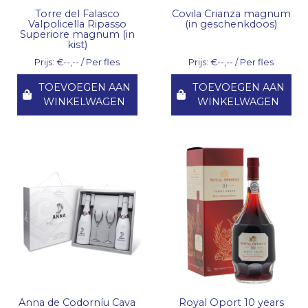
Torre del Falasco
Covila Crianza magnum
Valpolicella Ripasso
(in geschenkdoos)
Superiore magnum (in
kist)
Prijs: €--,-- / Per fles
Prijs: €--,-- / Per fles
TOEVOEGEN AAN
TOEVOEGEN AAN
WINKELWAGEN
WINKELWAGEN
Anna de Codorníu Cava
Royal Oport 10 years