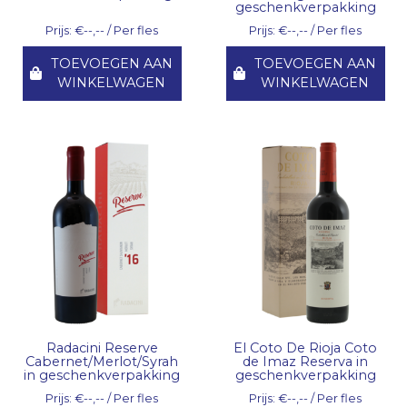
geschenkverpakking
Prijs: €--,-- / Per fles
Prijs: €--,-- / Per fles
TOEVOEGEN AAN
TOEVOEGEN AAN
WINKELWAGEN
WINKELWAGEN
Radacini Reserve
El Coto De Rioja Coto
Cabernet/Merlot/Syrah
de Imaz Reserva in
in geschenkverpakking
geschenkverpakking
Prijs: €--,-- / Per fles
Prijs: €--,-- / Per fles