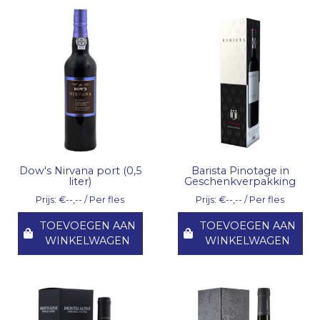
Dow's Nirvana port (0,5
Barista Pinotage in
liter)
Geschenkverpakking
Prijs: €--,-- / Per fles
Prijs: €--,-- / Per fles
TOEVOEGEN AAN
TOEVOEGEN AAN
WINKELWAGEN
WINKELWAGEN