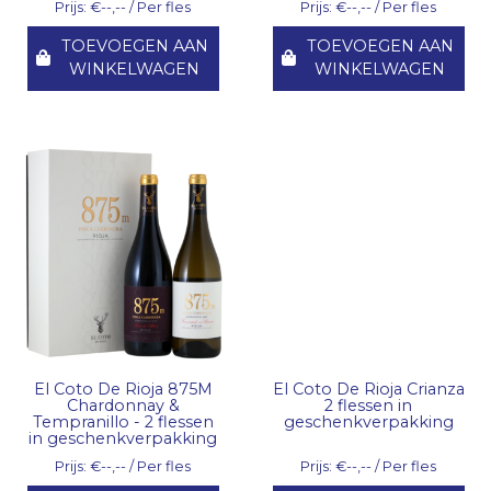
Prijs: €--,-- / Per fles
Prijs: €--,-- / Per fles
TOEVOEGEN AAN
TOEVOEGEN AAN
WINKELWAGEN
WINKELWAGEN
El Coto De Rioja 875M
El Coto De Rioja Crianza
Chardonnay &
2 flessen in
Tempranillo - 2 flessen
geschenkverpakking
in geschenkverpakking
Prijs: €--,-- / Per fles
Prijs: €--,-- / Per fles