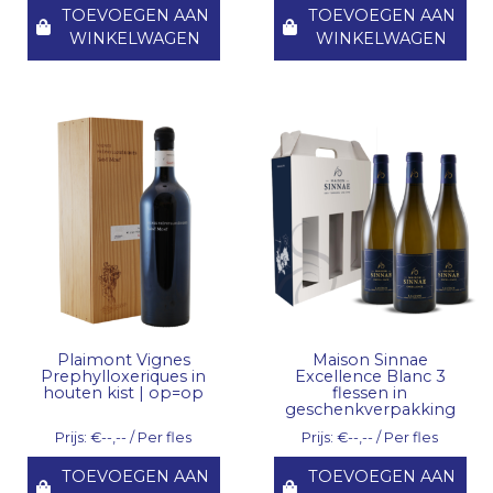
TOEVOEGEN AAN
TOEVOEGEN AAN
WINKELWAGEN
WINKELWAGEN
Plaimont Vignes
Maison Sinnae
Prephylloxeriques in
Excellence Blanc 3
houten kist | op=op
flessen in
geschenkverpakking
Prijs: €--,-- / Per fles
Prijs: €--,-- / Per fles
TOEVOEGEN AAN
TOEVOEGEN AAN