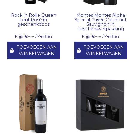
Rock 'n Rolle Queen
Montes Montes Alpha
brut Rosé in
Special Cuvée Cabernet
geschenkdoos
Sauvignon in
geschenkverpakking
Prijs: €--,-- / Per fles
Prijs: €--,-- / Per fles
TOEVOEGEN AAN
TOEVOEGEN AAN
WINKELWAGEN
WINKELWAGEN