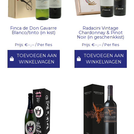
Finca de Don Gavarre
Radacini Vintage
Blanco/tinto (in kist)
Chardonnay & Pinot
Noir (in geschenkkist)
Prijs: €--,-- / Per fles
Prijs: €--,-- / Per fles
TOEVOEGEN AAN
TOEVOEGEN AAN
WINKELWAGEN
WINKELWAGEN