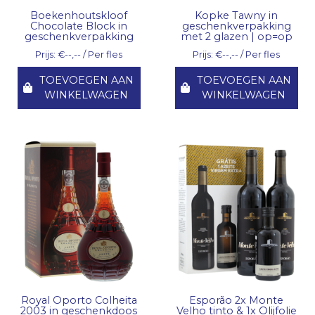
Boekenhoutskloof
Kopke Tawny in
Chocolate Block in
geschenkverpakking
geschenkverpakking
met 2 glazen | op=op
Prijs: €--,-- / Per fles
Prijs: €--,-- / Per fles
TOEVOEGEN AAN
TOEVOEGEN AAN
WINKELWAGEN
WINKELWAGEN
Royal Oporto Colheita
Esporão 2x Monte
2003 in geschenkdoos
Velho tinto & 1x Olijfolie