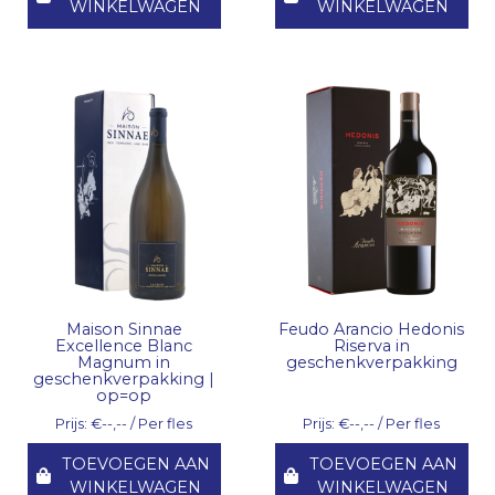
WINKELWAGEN
WINKELWAGEN
Maison Sinnae
Feudo Arancio Hedonis
Excellence Blanc
Riserva in
Magnum in
geschenkverpakking
geschenkverpakking |
op=op
Prijs: €--,-- / Per fles
Prijs: €--,-- / Per fles
TOEVOEGEN AAN
TOEVOEGEN AAN
WINKELWAGEN
WINKELWAGEN