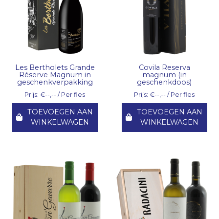
Les Bertholets Grande
Covila Reserva
Réserve Magnum in
magnum (in
geschenkverpakking
geschenkdoos)
Prijs: €--,-- / Per fles
Prijs: €--,-- / Per fles
TOEVOEGEN AAN
TOEVOEGEN AAN
WINKELWAGEN
WINKELWAGEN