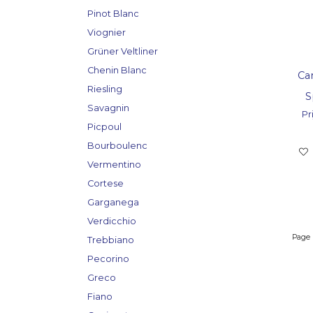
Pinot Blanc
Viognier
Grüner Veltliner
Chenin Blanc
Ca
Riesling
S
Savagnin
Pri
Picpoul
Bourboulenc
Vermentino
Cortese
Garganega
Verdicchio
Page
Trebbiano
Pecorino
Greco
Fiano