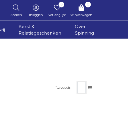
0
0
Zoeken
Inloggen
Verlanglijst
Winkelwagen
Kerst &
Over
rij
Relatiegeschenken
Spinning
1 products