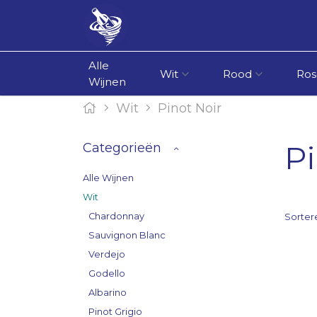
Alle
Wit
Rood
Ros
Wijnen
Wit
Pinot Noir
Pi
Categorieën
Alle Wijnen
Wit
Chardonnay
Sorter
Sauvignon Blanc
Verdejo
Godello
Albarino
Pinot Grigio