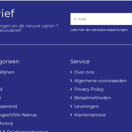
ief
E-mail
lingen en de nieuwe wijnen ?
Lees hier de wettelijke beperkingen
ieuwsbrief.
gorieën
Service
 Wijnen
Over ons
Algemene voorwaarden
d
Privacy Policy
é
Betaalmethoden
sserend
Leveringen
ogisch/Vin Natrue
Klantenservice
olvrij