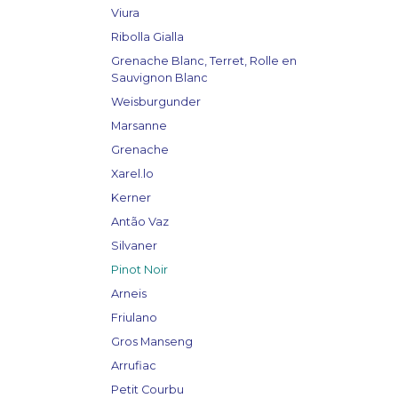
Viura
Ribolla Gialla
Grenache Blanc, Terret, Rolle en
Sauvignon Blanc
Weisburgunder
Marsanne
Grenache
Xarel.lo
Kerner
Antão Vaz
Silvaner
Pinot Noir
Arneis
Friulano
Gros Manseng
Arrufiac
Petit Courbu