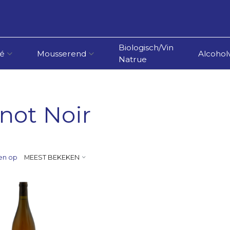
Biologisch/Vin
é
Mousserend
Alcoholv
Natrue
not Noir
en op
MEEST BEKEKEN