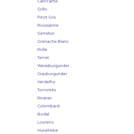
Carricante
Grillo
Pinot Gris
Roussanne
Sémillon
Grenache Blanc
Rolle
Terret
Weissburgunder
Grauburgunder
Verdelho
Torrontés
Rivaner
Colombard
Bodal
Loureiro
Huxelrebe