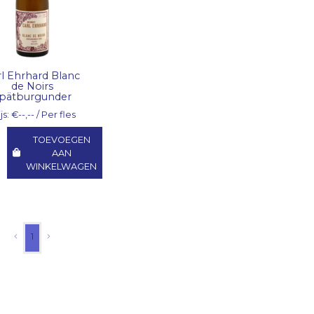
rl Ehrhard Blanc
de Noirs
pätburgunder
js: €--,-- / Per fles
TOEVOEGEN
AAN
WINKELWAGEN
1