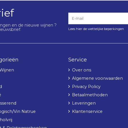
ief
E-mail
lingen en de nieuwe wijnen ?
Lees hier de wettelijke beperkingen
ieuwsbrief.
gorieën
Service
 Wijnen
Over ons
Algemene voorwaarden
d
Privacy Policy
é
Betaalmethoden
sserend
Leveringen
ogisch/Vin Natrue
Klantenservice
olvrij