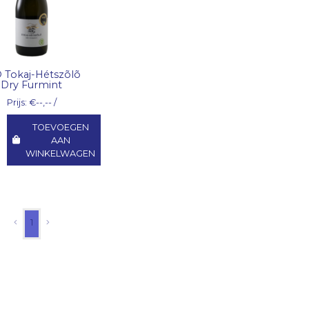
 Tokaj-Hétszõlõ
Dry Furmint
Prijs: €--,-- /
TOEVOEGEN
AAN
WINKELWAGEN
1