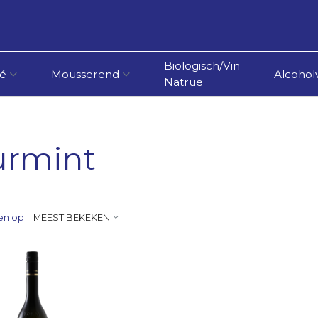
Biologisch/Vin
é
Mousserend
Alcoholv
Natrue
urmint
en op
MEEST BEKEKEN