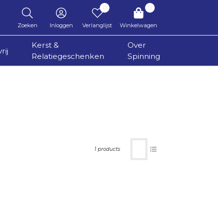
0
0
Zoeken
Inloggen
Verlanglijst
Winkelwagen
Kerst &
Over
rij
Relatiegeschenken
Spinning
1 products