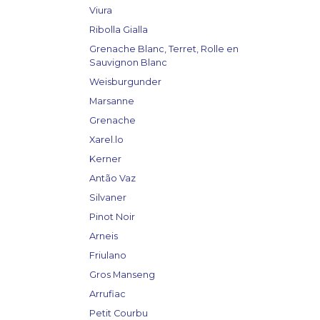
Viura
Ribolla Gialla
Grenache Blanc, Terret, Rolle en
Sauvignon Blanc
Weisburgunder
Marsanne
Grenache
Xarel.lo
Kerner
Antão Vaz
Silvaner
Pinot Noir
Arneis
Friulano
Gros Manseng
Arrufiac
Petit Courbu