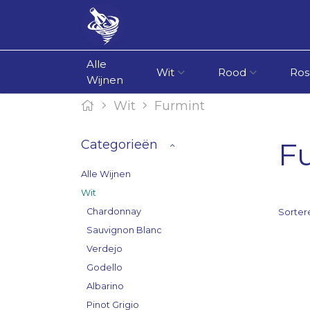
Alle
Wit
Rood
Ros
Wijnen
Wit
Furmint
F
Categorieën
Alle Wijnen
Wit
Chardonnay
Sorter
Sauvignon Blanc
Verdejo
Godello
Albarino
Pinot Grigio