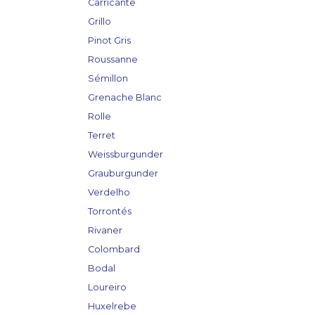
Carricante
Grillo
Pinot Gris
Roussanne
Sémillon
Grenache Blanc
Rolle
Terret
Weissburgunder
Grauburgunder
Verdelho
Torrontés
Rivaner
Colombard
Bodal
Loureiro
Huxelrebe