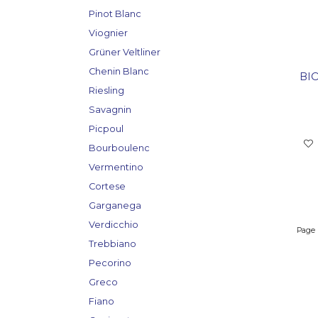
Pinot Blanc
Viognier
Grüner Veltliner
Chenin Blanc
BIO
Riesling
Savagnin
Picpoul
Bourboulenc
Vermentino
Cortese
Garganega
Verdicchio
Page
Trebbiano
Pecorino
Greco
Fiano