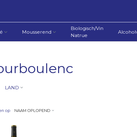
Biologisch/Vin
é
Mousserend
Alcoholv
Natrue
ourboulenc
LAND
en op
NAAM OPLOPEND