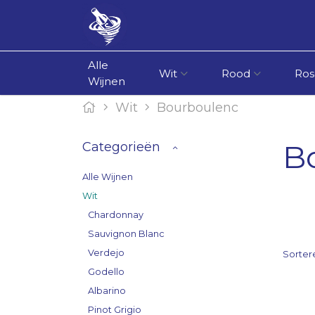
Alle
Wit
Rood
Ros
Wijnen
Wit
Bourboulenc
B
Categorieën
Alle Wijnen
Wit
Chardonnay
Sauvignon Blanc
Verdejo
Sorter
Godello
Albarino
Pinot Grigio