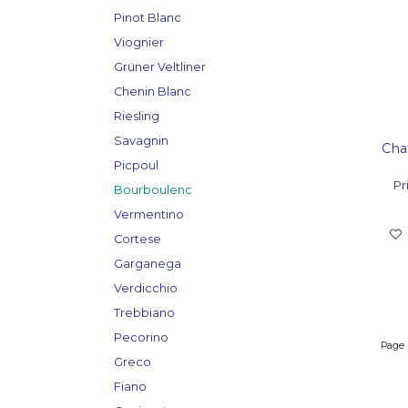
Pinot Blanc
Viognier
Grüner Veltliner
Chenin Blanc
Riesling
Savagnin
Cha
Picpoul
Pri
Bourboulenc
Vermentino
Cortese
Garganega
Verdicchio
Trebbiano
Pecorino
Page
Greco
Fiano