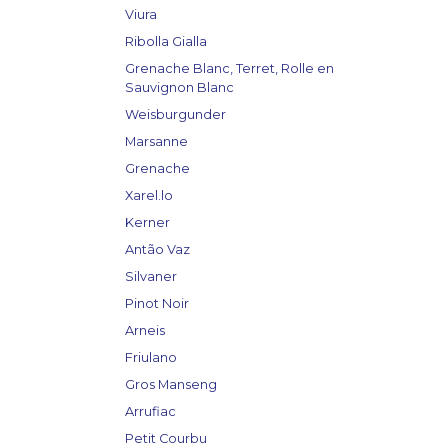
Viura
Ribolla Gialla
Grenache Blanc, Terret, Rolle en
Sauvignon Blanc
Weisburgunder
Marsanne
Grenache
Xarel.lo
Kerner
Antão Vaz
Silvaner
Pinot Noir
Arneis
Friulano
Gros Manseng
Arrufiac
Petit Courbu