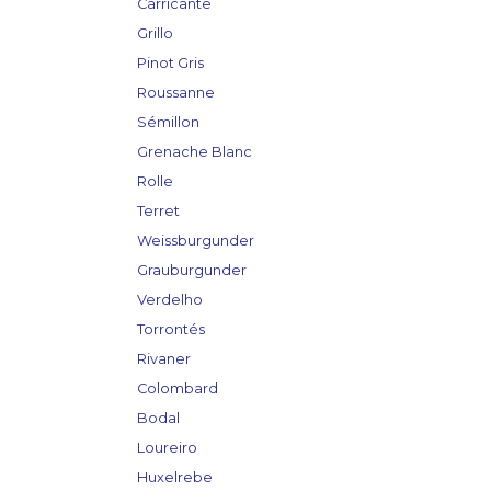
Carricante
Grillo
Pinot Gris
Roussanne
Sémillon
Grenache Blanc
Rolle
Terret
Weissburgunder
Grauburgunder
Verdelho
Torrontés
Rivaner
Colombard
Bodal
Loureiro
Huxelrebe