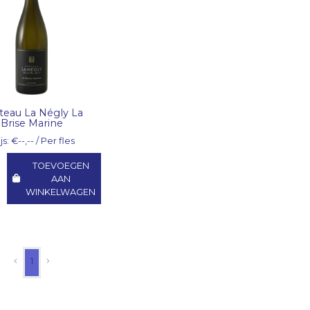
teau La Négly La
Brise Marine
js: €--,-- / Per fles
TOEVOEGEN
AAN
WINKELWAGEN
1