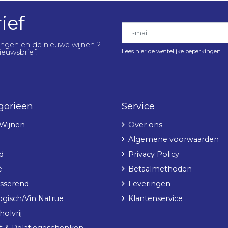
ief
E-mail
lingen en de nieuwe wijnen ?
Lees hier de wettelijke beperkingen
ieuwsbrief.
gorieën
Service
 Wijnen
Over ons
Algemene voorwaarden
d
Privacy Policy
é
Betaalmethoden
sserend
Leveringen
ogisch/Vin Natrue
Klantenservice
olvrij