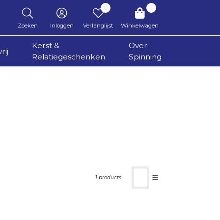
0
0
Zoeken
Inloggen
Verlanglijst
Winkelwagen
Kerst &
Over
rij
Relatiegeschenken
Spinning
1 products