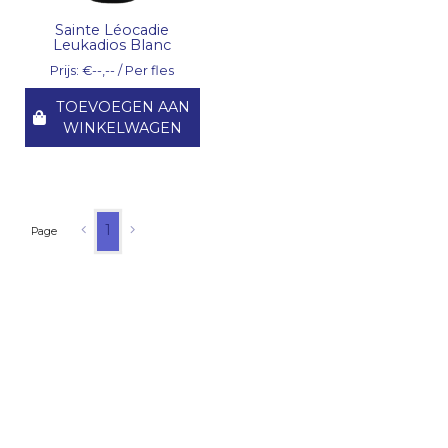
Sainte Léocadie
Leukadios Blanc
Prijs: €--,-- / Per fles
TOEVOEGEN AAN
WINKELWAGEN
1
Page