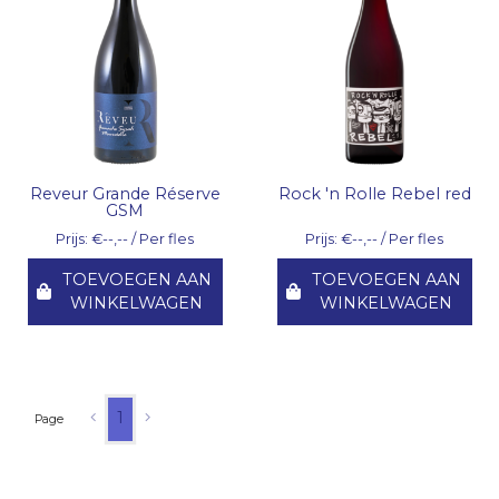
Reveur Grande Réserve
Rock 'n Rolle Rebel red
GSM
Prijs: €--,-- / Per fles
Prijs: €--,-- / Per fles
TOEVOEGEN AAN
TOEVOEGEN AAN
WINKELWAGEN
WINKELWAGEN
1
Page