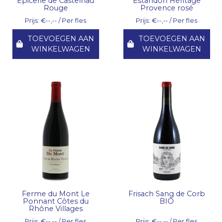
Epicerie de Castelnau
Estandon Héritage
Rouge
Provence rosé
Prijs: €--,-- / Per fles
Prijs: €--,-- / Per fles
TOEVOEGEN AAN
TOEVOEGEN AAN
WINKELWAGEN
WINKELWAGEN
Ferme du Mont Le
Frisach Sang de Corb
Ponnant Côtes du
BIO
Rhône Villages
Prijs: €--,-- / Per fles
Prijs: €--,-- / Per fles