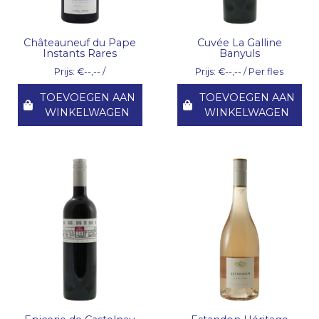
Châteauneuf du Pape
Cuvée La Galline
Instants Rares
Banyuls
Prijs: €--,-- /
Prijs: €--,-- / Per fles
TOEVOEGEN AAN
TOEVOEGEN AAN
WINKELWAGEN
WINKELWAGEN