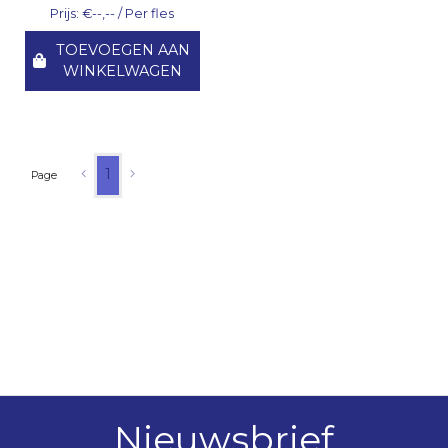
Prijs: €--,-- / Per fles
TOEVOEGEN AAN
WINKELWAGEN
1
Page
Nieuwsbrief