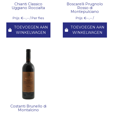
Chianti Classico
Boscarelli Prugnolo
Uggiano Roccialta
Rosso di
Montepulciano
Prijs: €--,-- / Per fles
Prijs: €--,-- /
TOEVOEGEN AAN
TOEVOEGEN AAN
WINKELWAGEN
WINKELWAGEN
Costanti Brunello di
Montalcino