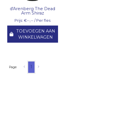
d'Arenberg The Dead
Arm Shiraz
Prijs: €--,-- / Per fles
TOEVOEGEN AAN
WINKELWAGEN
1
Page