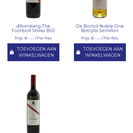
d'Arenberg The
De Bortoli Noble One
Footbolt Shiraz BIO
Botrytis Semillon
Prijs: €--,-- / Per fles
Prijs: €--,-- / Per fles
TOEVOEGEN AAN
TOEVOEGEN AAN
WINKELWAGEN
WINKELWAGEN