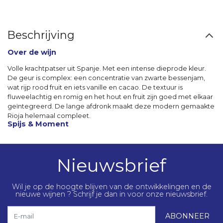
Beschrijving
Over de wijn
Volle krachtpatser uit Spanje. Met een intense dieprode kleur.
De geur is complex: een concentratie van zwarte bessenjam,
wat rijp rood fruit en iets vanille en cacao. De textuur is
fluweelachtig en romig en het hout en fruit zijn goed met elkaar
geïntegreerd. De lange afdronk maakt deze modern gemaakte
Rioja helemaal compleet.
Spijs & Moment
Nieuwsbrief
Wil je op de hoogte blijven van de ontwikkelingen en de
nieuwe wijnen ? Schrijf je dan in voor onze nieuwsbrief.
E-mail
ABONNEER