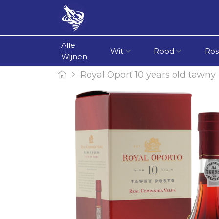
Alle
Wit
Rood
Ros
Wijnen
Royal Oport 10 years old tawny