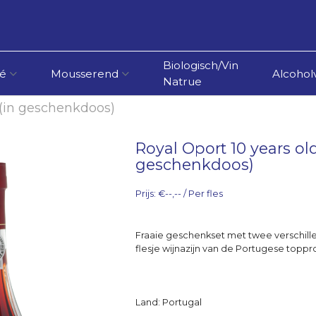
Biologisch/Vin
é
Mousserend
Alcoholv
Natrue
 (in geschenkdoos)
Royal Oport 10 years ol
geschenkdoos)
Prijs: €--,-- / Per fles
Fraaie geschenkset met twee verschill
flesje wijnazijn van de Portugese toppr
Land: Portugal