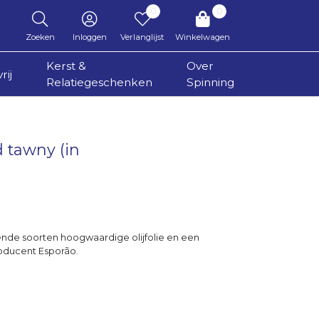
0
0
Zoeken
Inloggen
Verlanglijst
Winkelwagen
Kerst &
Over
rij
Relatiegeschenken
Spinning
d tawny (in
ende soorten hoogwaardige olijfolie en een
oducent Esporão.