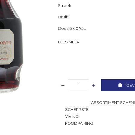
Streek:
Druif:
Doos 6 x 0,75L
LEES MEER
TOEV
GROOTSTE
ASSORTIMENT SCHENK
SCHERPSTE
PRIJS
VIVINO
RATING
FOODPAIRING