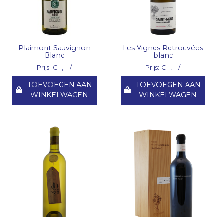
Plaimont Sauvignon
Les Vignes Retrouvées
Blanc
blanc
Prijs: €--,-- /
Prijs: €--,-- /
TOEVOEGEN AAN
TOEVOEGEN AAN
WINKELWAGEN
WINKELWAGEN