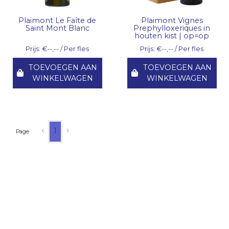
Plaimont Le Faîte de
Plaimont Vignes
Saint Mont Blanc
Prephylloxeriques in
houten kist | op=op
Prijs: €--,-- / Per fles
Prijs: €--,-- / Per fles
TOEVOEGEN AAN
TOEVOEGEN AAN
WINKELWAGEN
WINKELWAGEN
1
Page