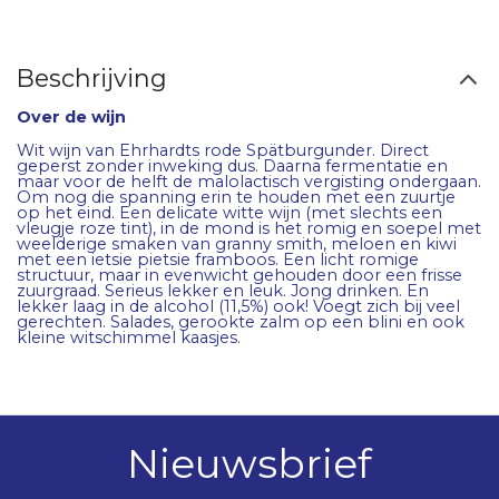
Beschrijving
Over de wijn
Wit wijn van Ehrhardts rode Spätburgunder. Direct
geperst zonder inweking dus. Daarna fermentatie en
maar voor de helft de malolactisch vergisting ondergaan.
Om nog die spanning erin te houden met een zuurtje
op het eind. Een delicate witte wijn (met slechts een
vleugje roze tint), in de mond is het romig en soepel met
weelderige smaken van granny smith, meloen en kiwi
met een ietsie pietsie framboos. Een licht romige
structuur, maar in evenwicht gehouden door een frisse
zuurgraad. Serieus lekker en leuk. Jong drinken. En
lekker laag in de alcohol (11,5%) ook! Voegt zich bij veel
gerechten. Salades, gerookte zalm op een blini en ook
kleine witschimmel kaasjes.
Nieuwsbrief