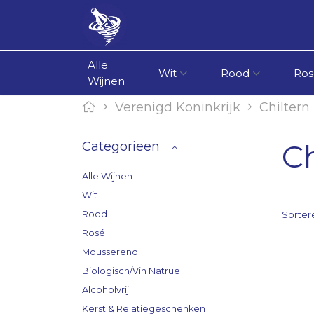
Alle
Wit
Rood
Ros
Wijnen
Verenigd Koninkrijk
Chiltern 
Ch
Categorieën
Alle Wijnen
Wit
Rood
Sorter
Rosé
Mousserend
Biologisch/Vin Natrue
Alcoholvrij
Kerst & Relatiegeschenken