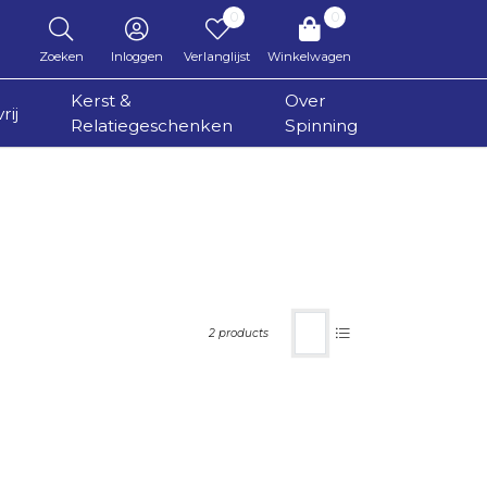
0
0
Zoeken
Inloggen
Verlanglijst
Winkelwagen
Kerst &
Over
rij
Relatiegeschenken
Spinning
2 products