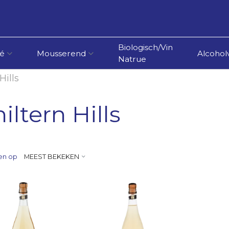
Biologisch/Vin
é
Mousserend
Alcoholv
Natrue
Hills
iltern Hills
en op
MEEST BEKEKEN