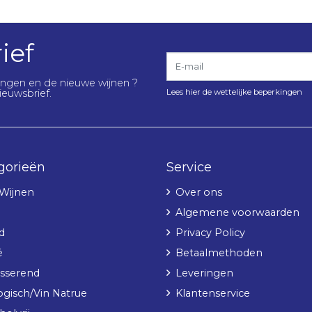
ief
E-mail
lingen en de nieuwe wijnen ?
Lees hier de wettelijke beperkingen
ieuwsbrief.
gorieën
Service
 Wijnen
Over ons
Algemene voorwaarden
d
Privacy Policy
é
Betaalmethoden
sserend
Leveringen
ogisch/Vin Natrue
Klantenservice