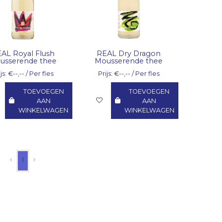
AL Royal Flush
REAL Dry Dragon
usserende thee
Mousserende thee
js: €--,-- / Per fles
Prijs: €--,-- / Per fles
TOEVOEGEN
TOEVOEGEN
AAN
AAN
WINKELWAGEN
WINKELWAGEN
1