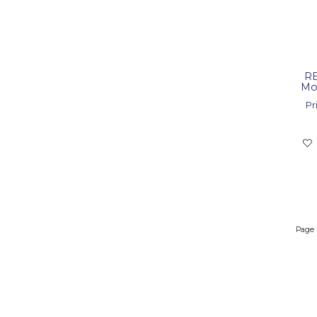
RE
Mo
Pri
Page