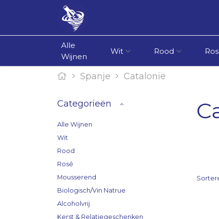
Alle
Wit
Rood
Ros
Wijnen
Spanje
Catalonië
Ca
Categorieën
Alle Wijnen
Wit
Rood
Rosé
Mousserend
Sorter
Biologisch/Vin Natrue
Alcoholvrij
Kerst & Relatiegeschenken