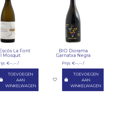
Escós La Font
BIO Diorama
l Mosquit
Garnatxa Negra
ijs: €--,-- /
Prijs: €--,-- /
TOEVOEGEN
TOEVOEGEN
AAN
AAN
WINKELWAGEN
WINKELWAGEN