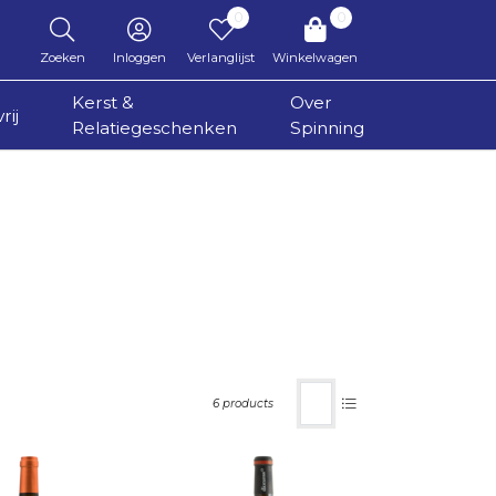
0
0
Zoeken
Inloggen
Verlanglijst
Winkelwagen
Kerst &
Over
rij
Relatiegeschenken
Spinning
6 products