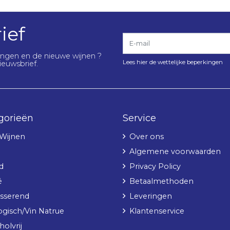
ief
E-mail
lingen en de nieuwe wijnen ?
Lees hier de wettelijke beperkingen
ieuwsbrief.
gorieën
Service
 Wijnen
Over ons
Algemene voorwaarden
d
Privacy Policy
é
Betaalmethoden
sserend
Leveringen
ogisch/Vin Natrue
Klantenservice
olvrij