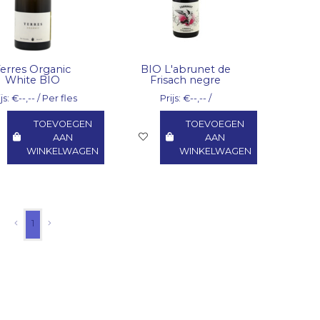
Terres Organic
BIO L'abrunet de
White BIO
Frisach negre
js: €--,-- / Per fles
Prijs: €--,-- /
TOEVOEGEN
TOEVOEGEN
AAN
AAN
WINKELWAGEN
WINKELWAGEN
1