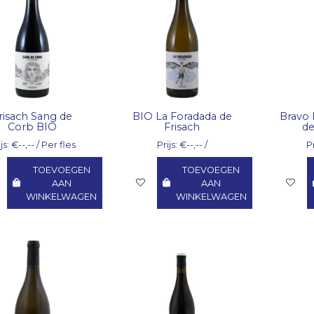
risach Sang de
BIO La Foradada de
Bravo 
Corb BIO
Frisach
de
js: €--,-- / Per fles
Prijs: €--,-- /
Pr
TOEVOEGEN
TOEVOEGEN
AAN
AAN
WINKELWAGEN
WINKELWAGEN