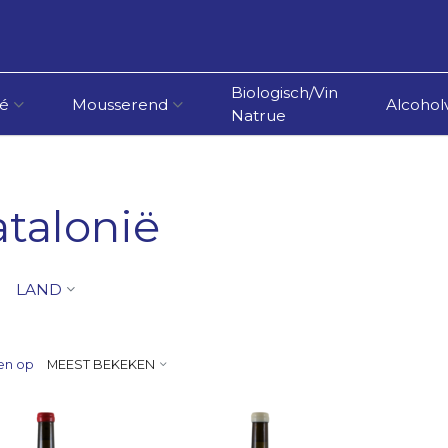
Biologisch/Vin
é
Mousserend
Alcoholv
Natrue
talonië
LAND
en op
MEEST BEKEKEN