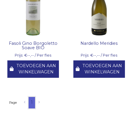
Fasoli Gino Borgoletto
Nardello Meridies
Soave BIO
Prijs: €--,-- / Per fles
Prijs: €--,-- / Per fles
TOEVOEGEN AAN
TOEVOEGEN AAN
WINKELWAGEN
WINKELWAGEN
1
Page