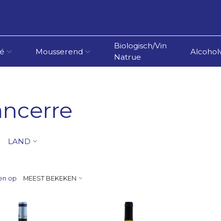
Biologisch/Vin
é
Mousserend
Alcoholv
Natrue
ancerre
LAND
en op
MEEST BEKEKEN