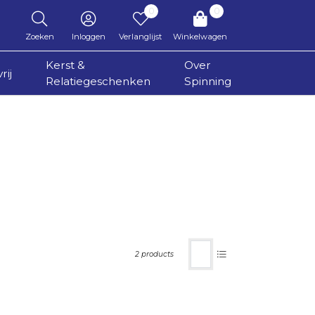
0
0
Zoeken
Inloggen
Verlanglijst
Winkelwagen
Kerst &
Over
rij
Relatiegeschenken
Spinning
2 products