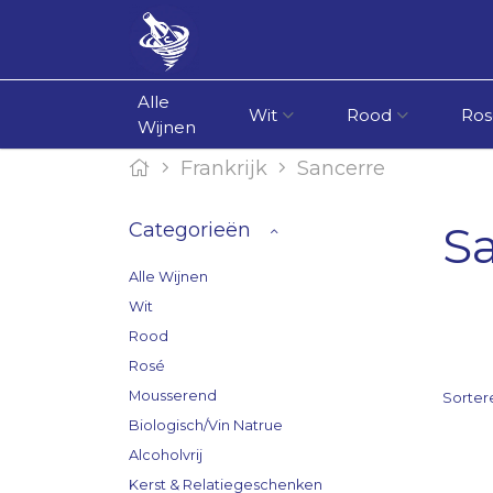
Alle
Wit
Rood
Ros
Wijnen
Frankrijk
Sancerre
S
Categorieën
Alle Wijnen
Wit
Rood
Rosé
Mousserend
Sorter
Biologisch/Vin Natrue
Alcoholvrij
Kerst & Relatiegeschenken