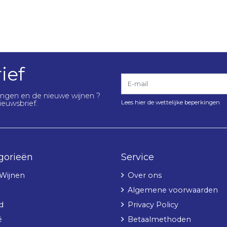
ief
E-mail
lingen en de nieuwe wijnen ?
Lees hier de wettelijke beperkingen
ieuwsbrief.
gorieën
Service
 Wijnen
Over ons
Algemene voorwaarden
d
Privacy Policy
é
Betaalmethoden