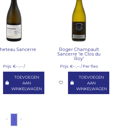
heteau Sancerre
Roger Champault
Sancerre 'le Clos du
Roy'
Prijs: €--,-- /
Prijs: €--,-- / Per fles
TOEVOEGEN
TOEVOEGEN
AAN
AAN
WINKELWAGEN
WINKELWAGEN
1