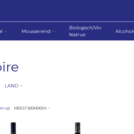
Biologisch/Vin
é
Mousserend
Alcoholv
Natrue
ire
LAND
en op
MEEST BEKEKEN