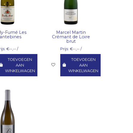
lly-Fumé Les
Marcel Martin
antebines
Crémant de Loire
brut
ijs: €--,-- /
Prijs: €--,-- /
TOEVOEGEN
TOEVOEGEN
AAN
AAN
WINKELWAGEN
WINKELWAGEN