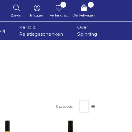
0
0
Zoeken
Inloggen
Verlanglijst
Winkelwagen
Kerst &
Over
rij
Relatiegeschenken
Spinning
11 products