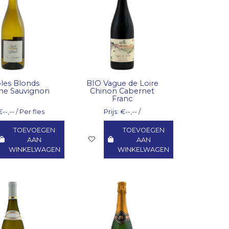
les Blonds
BIO Vague de Loire
ine Sauvignon
Chinon Cabernet
Franc
€--,-- / Per fles
Prijs: €--,-- /
TOEVOEGEN
TOEVOEGEN
AAN
AAN
WINKELWAGEN
WINKELWAGEN