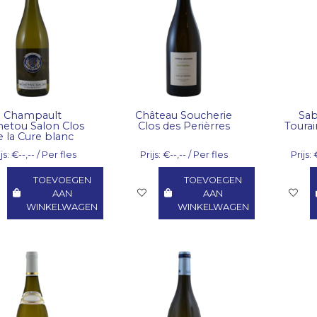
Champault
Château Soucherie
Sab
etou Salon Clos
Clos des Perièrres
Toura
e la Cure blanc
js: €--,-- / Per fles
Prijs: €--,-- / Per fles
Prijs: 
TOEVOEGEN
TOEVOEGEN
AAN
AAN
WINKELWAGEN
WINKELWAGEN