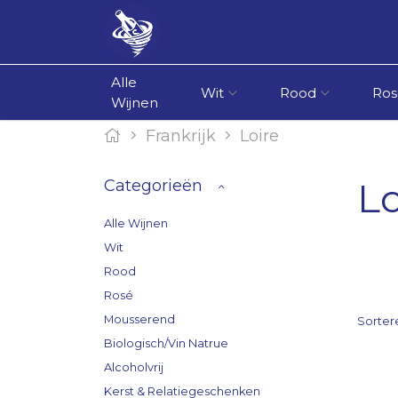
Alle
Wit
Rood
Ros
Wijnen
Frankrijk
Loire
Lo
Categorieën
Alle Wijnen
Wit
Rood
Rosé
Mousserend
Sorter
Biologisch/Vin Natrue
Alcoholvrij
Kerst & Relatiegeschenken