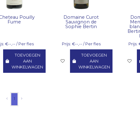
Cheteau Pouilly
Domaine Curot
Dom
Fume
Sauvignon de
Men
Sophie Bertin
blan
Berti
js: €--,-- / Per fles
Prijs: €--,-- / Per fles
Prijs: 
TOEVOEGEN
TOEVOEGEN
AAN
AAN
WINKELWAGEN
WINKELWAGEN
1