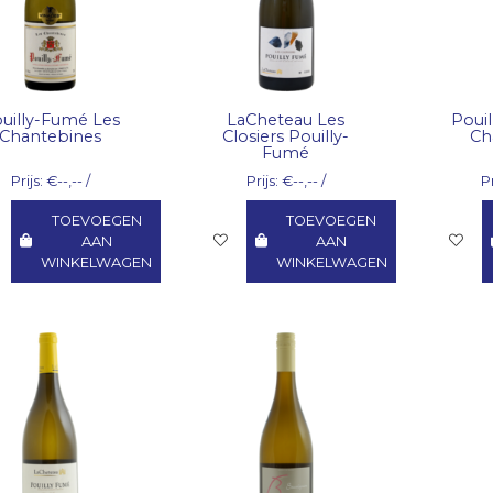
uilly-Fumé Les
LaCheteau Les
Poui
Chantebines
Closiers Pouilly-
Ch
Fumé
Prijs: €--,-- /
Prijs: €--,-- /
Pr
TOEVOEGEN
TOEVOEGEN
AAN
AAN
WINKELWAGEN
WINKELWAGEN