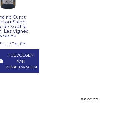
aine Curot
etou-Salon
c de Sophie
n 'Les Vignes
Nobles'
€--,-- / Per fles
TOEVOEGEN
AAN
WINKELWAGEN
11 products