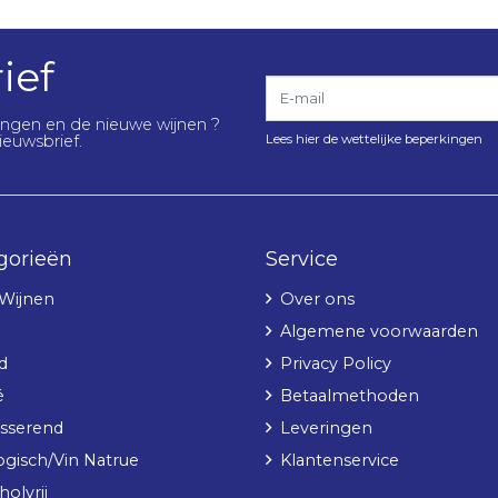
ief
E-mail
lingen en de nieuwe wijnen ?
Lees hier de wettelijke beperkingen
ieuwsbrief.
gorieën
Service
 Wijnen
Over ons
Algemene voorwaarden
d
Privacy Policy
é
Betaalmethoden
sserend
Leveringen
ogisch/Vin Natrue
Klantenservice
olvrij