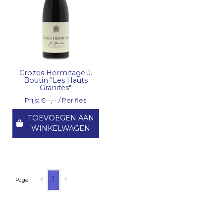
Crozes Hermitage J.
Boutin "Les Hauts
Granites"
Prijs: €--,-- / Per fles
TOEVOEGEN AAN
WINKELWAGEN
1
Page