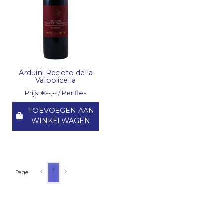
Arduini Recioto della
Valpolicella
Prijs: €--,-- / Per fles
TOEVOEGEN AAN
WINKELWAGEN
1
Page