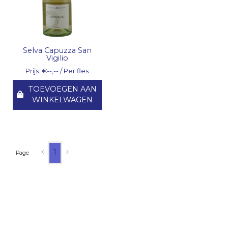
Selva Capuzza San
Vigilio
Prijs: €--,-- / Per fles
TOEVOEGEN AAN
WINKELWAGEN
1
Page