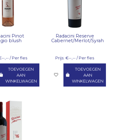
acini Pinot
Radacini Reserve
igio blush
Cabernet/Merlot/Syrah
€--,-- / Per fles
Prijs: €--,-- / Per fles
TOEVOEGEN
TOEVOEGEN
AAN
AAN
WINKELWAGEN
WINKELWAGEN