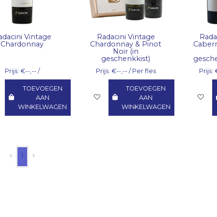
adacini Vintage
Radacini Vintage
Rada
Chardonnay
Chardonnay & Pinot
Cabern
Noir (in
geschenkkist)
gesch
Prijs: €--,-- /
Prijs: €--,-- / Per fles
Prijs: 
TOEVOEGEN
TOEVOEGEN
AAN
AAN
WINKELWAGEN
WINKELWAGEN
1