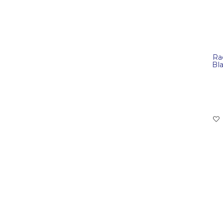
Ra
Bl