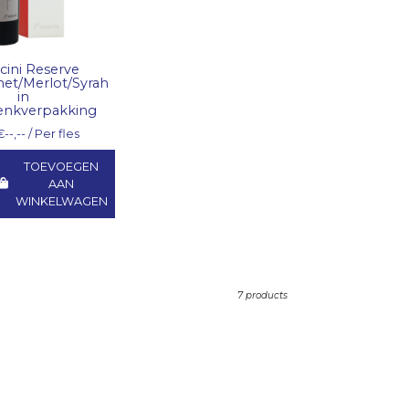
cini Reserve
et/Merlot/Syrah
in
enkverpakking
€--,-- / Per fles
TOEVOEGEN
AAN
WINKELWAGEN
7 products