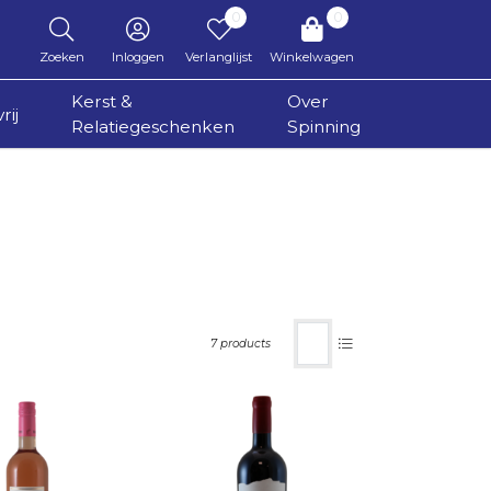
0
0
Zoeken
Inloggen
Verlanglijst
Winkelwagen
Kerst &
Over
rij
Relatiegeschenken
Spinning
7 products