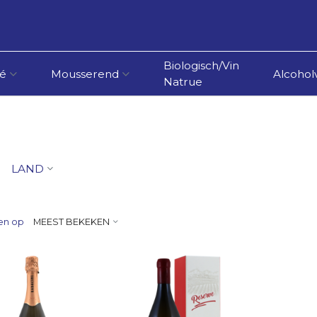
Biologisch/Vin
é
Mousserend
Alcoholv
Natrue
LAND
en op
MEEST BEKEKEN