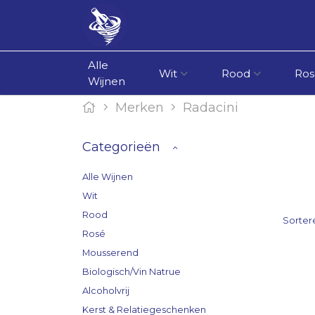
Alle
Wit
Rood
Ros
Wijnen
Merken
Radacini
Categorieën
Alle Wijnen
Wit
Rood
Sorter
Rosé
Mousserend
Biologisch/Vin Natrue
Alcoholvrij
Kerst & Relatiegeschenken