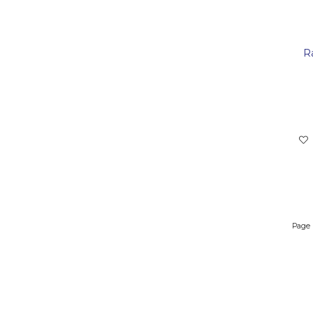
R
Page