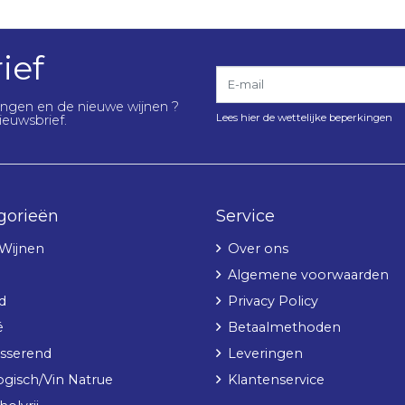
ief
E-mail
lingen en de nieuwe wijnen ?
Lees hier de wettelijke beperkingen
ieuwsbrief.
gorieën
Service
 Wijnen
Over ons
Algemene voorwaarden
d
Privacy Policy
é
Betaalmethoden
sserend
Leveringen
ogisch/Vin Natrue
Klantenservice