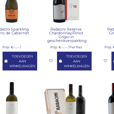
dacini Sparkling
Radacini Reserve
Rad
anc de Cabernet
Chardonnay/Pinot
Gr
Grigio in
geschenkverpakking
Prijs: €--,-- /
Prijs: €--,-- / Per fles
Prijs: 
TOEVOEGEN
TOEVOEGEN
AAN
AAN
WINKELWAGEN
WINKELWAGEN