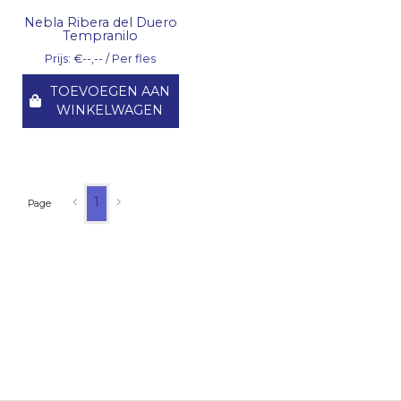
Nebla Ribera del Duero
Tempranilo
Prijs: €--,-- / Per fles
TOEVOEGEN AAN
WINKELWAGEN
1
Page