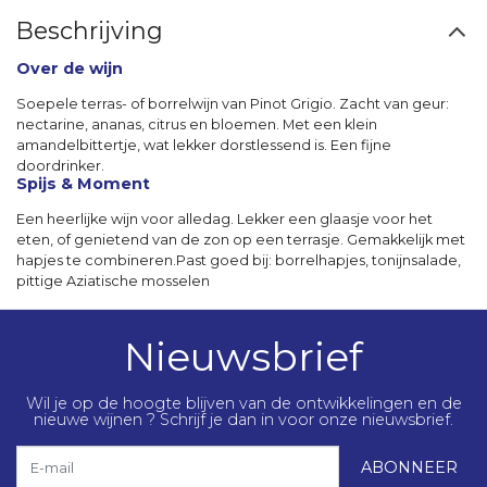
Beschrijving
Over de wijn
Soepele terras- of borrelwijn van Pinot Grigio. Zacht van geur:
nectarine, ananas, citrus en bloemen. Met een klein
amandelbittertje, wat lekker dorstlessend is. Een fijne
doordrinker.
Spijs & Moment
Een heerlijke wijn voor alledag. Lekker een glaasje voor het
eten, of genietend van de zon op een terrasje. Gemakkelijk met
hapjes te combineren.Past goed bij: borrelhapjes, tonijnsalade,
pittige Aziatische mosselen
Nieuwsbrief
Wil je op de hoogte blijven van de ontwikkelingen en de
nieuwe wijnen ? Schrijf je dan in voor onze nieuwsbrief.
E-mail
ABONNEER