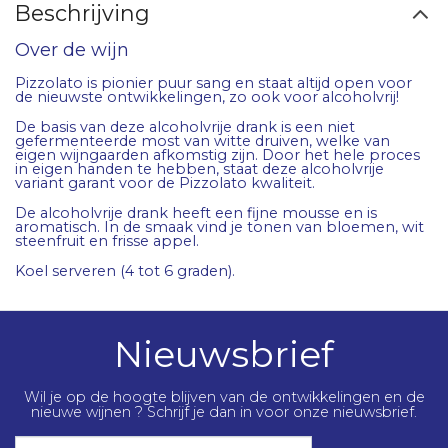
Beschrijving
Over de wijn
Pizzolato is pionier puur sang en staat altijd open voor
de nieuwste ontwikkelingen, zo ook voor alcoholvrij!
De basis van deze alcoholvrije drank is een niet
gefermenteerde most van witte druiven, welke van
eigen wijngaarden afkomstig zijn. Door het hele proces
in eigen handen te hebben, staat deze alcoholvrije
variant garant voor de Pizzolato kwaliteit.
De alcoholvrije drank heeft een fijne mousse en is
aromatisch. In de smaak vind je tonen van bloemen, wit
steenfruit en frisse appel.
Koel serveren (4 tot 6 graden).
Nieuwsbrief
Wil je op de hoogte blijven van de ontwikkelingen en de
nieuwe wijnen ? Schrijf je dan in voor onze nieuwsbrief.
E-mail