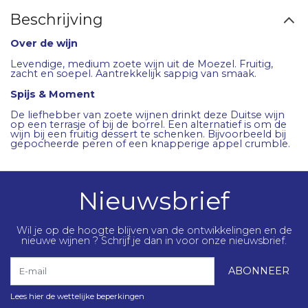
Beschrijving
Over de wijn
Levendige, medium zoete wijn uit de Moezel. Fruitig,
zacht en soepel. Aantrekkelijk sappig van smaak.
Spijs & Moment
De liefhebber van zoete wijnen drinkt deze Duitse wijn
op een terrasje of bij de borrel. Een alternatief is om de
wijn bij een fruitig dessert te schenken. Bijvoorbeeld bij
gepocheerde peren of een knapperige appel crumble.
Nieuwsbrief
Wil je op de hoogte blijven van de ontwikkelingen en de
nieuwe wijnen ? Schrijf je dan in voor onze nieuwsbrief.
E-mail
ABONNEER
Lees hier de wettelijke beperkingen