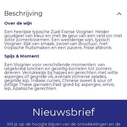
Beschrijving
Over de wijn
Een heerlijke typische Zuid-Franse Viognier. Helder
goudgeel van kleur en met de geur van een veld vol met
witte zomerbloemen. Een weelderige wijn, typisch
Viognier. Rijk van smaak, zwoel van structuur, met
tropische fruitsmaken en een zuivere, frisse afdronk.
Spijs & Moment
Een Viognier voor verschillende momenten: van
uitgebreid lunchen en gezellig borrelen tot zomers
dineren. Verrukkelijk bij hapjes en gerechten met witte
asperges of gegrilde vis, evenals zomerse salades,
gegrilde kip, Indiase curries, Chinese sweet & sour of
pittige Thaise garnalen.Past goed bij: asperges, witvis,
kip, Aziatische gerechten
Nieuwsbrief
Wil je op de hoogte blijven van de ontwikkelingen en de