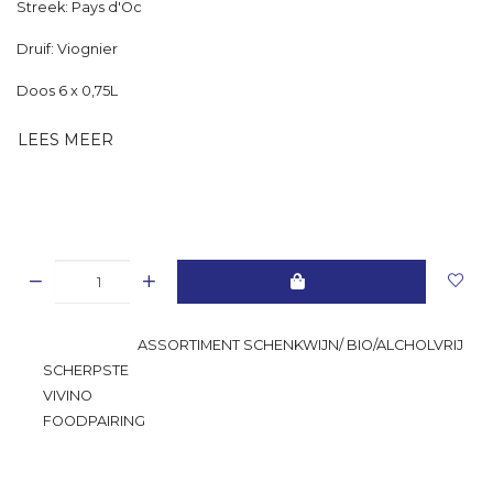
Streek: Pays d'Oc
Druif: Viognier
Doos 6 x 0,75L
LEES MEER
GROOTSTE
ASSORTIMENT SCHENKWIJN/ BIO/ALCHOLVRIJ
SCHERPSTE
PRIJS
VIVINO
RATING
FOODPAIRING