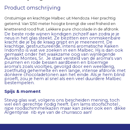
Product omschrijving
Onstuimige en krachtige Malbec uit Mendoza. Hier prachtig
getemd. Van 1250 meter hoogte brengt die veel frisheid en
knetterend rood fruit. Lekkere pure chocolade in de afdronk.
De beste rode wijnen kondigen zichzelf aan zodra je je
neus in het glas steekt. Ze bezitten een onmiskenbare
kracht die je bij de kraag grijpt en je meeneemt. De
krachtige, gestructureerde, intens aromatische Kaiken
Indomito is wat we zoeken in een Malbec. Hij is dan ook
gemaakt onder het waakzame oog van wijnlegende
Aurelio Montes, Sr. Je staat versteld van de aroma's van
pruimen en rode bessen aardbeien en bloemige
aroma's zoals viooltjes, gevolgd door een weelderig,
zoetfruitig gehemelte en een lange, intense afdronk met
donkere chocoladetonen aan het einde. Als je hem blind
proeft, zou je hem al snel als een veel duurdere Malbec
bestempelen.
Spijs & moment
Stevig glas wat, volgens ons bescheiden mening, toch
wel een gerechtje nodig heeft. Een lams stoofschotel ,
rijpe roodschimmelkazen maar kan zeker ook een dikke
Argentijnse rib eye van de churrasco aan!