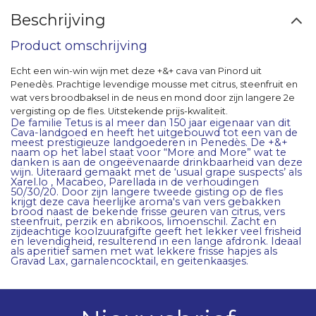
Beschrijving
Product omschrijving
Echt een win-win wijn met deze +&+ cava van Pinord uit
Penedès. Prachtige levendige mousse met citrus, steenfruit en
wat vers broodbaksel in de neus en mond door zijn langere 2e
vergisting op de fles. Uitstekende prijs-kwaliteit.
De familie Tetus is al meer dan 150 jaar eigenaar van dit
Cava-landgoed en heeft het uitgebouwd tot een van de
meest prestigieuze landgoederen in Penedès. De +&+
naam op het label staat voor “More and More” wat te
danken is aan de ongeëvenaarde drinkbaarheid van deze
wijn. Uiteraard gemaakt met de ‘usual grape suspects’ als
Xarel.lo , Macabeo, Parellada in de verhoudingen
50/30/20. Door zijn langere tweede gisting op de fles
krijgt deze cava heerlijke aroma's van vers gebakken
brood naast de bekende frisse geuren van citrus, vers
steenfruit, perzik en abrikoos, limoenschil. Zacht en
zijdeachtige koolzuurafgifte geeft het lekker veel frisheid
en levendigheid, resulterend in een lange afdronk. Ideaal
als aperitief samen met wat lekkere frisse hapjes als
Gravad Lax, garnalencocktail, en geitenkaasjes.