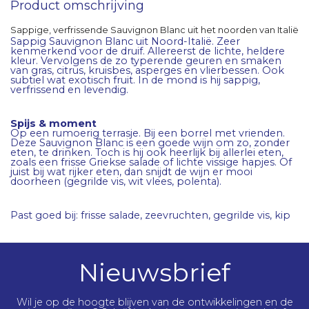
Product omschrijving
Sappige, verfrissende Sauvignon Blanc uit het noorden van Italië
Sappig Sauvignon Blanc uit Noord-Italië. Zeer
kenmerkend voor de druif. Allereerst de lichte, heldere
kleur. Vervolgens de zo typerende geuren en smaken
van gras, citrus, kruisbes, asperges en vlierbessen. Ook
subtiel wat exotisch fruit. In de mond is hij sappig,
verfrissend en levendig.
Spijs & moment
Op een rumoerig terrasje. Bij een borrel met vrienden.
Deze Sauvignon Blanc is een goede wijn om zo, zonder
eten, te drinken. Toch is hij ook heerlijk bij allerlei eten,
zoals een frisse Griekse salade of lichte vissige hapjes. Of
juist bij wat rijker eten, dan snijdt de wijn er mooi
doorheen (gegrilde vis, wit vlees, polenta).
Past goed bij: frisse salade, zeevruchten, gegrilde vis, kip
Nieuwsbrief
Wil je op de hoogte blijven van de ontwikkelingen en de