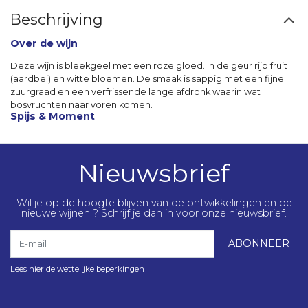
Beschrijving
Over de wijn
Deze wijn is bleekgeel met een roze gloed. In de geur rijp fruit
(aardbei) en witte bloemen. De smaak is sappig met een fijne
zuurgraad en een verfrissende lange afdronk waarin wat
bosvruchten naar voren komen.
Spijs & Moment
Nieuwsbrief
Wil je op de hoogte blijven van de ontwikkelingen en de
nieuwe wijnen ? Schrijf je dan in voor onze nieuwsbrief.
E-mail
ABONNEER
Lees hier de wettelijke beperkingen