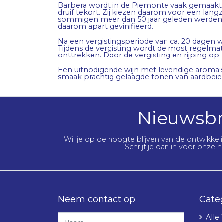
Barbera wordt in de Piemonte vaak gemaakt in e
druif tekort. Zij kiezen daarom voor een la
sommigen meer dan 50 jaar geleden werden aa
daarom apart gevinifieerd.
Na een vergistingsperiode van ca. 20 dagen wo
Tijdens de vergisting wordt de most regelmat
onttrekken. Door de vergisting en rijping op ro
Een uitnodigende wijn met levendige aroma;s v
smaak prachtig gelaagde tonen van aardbeien
Nieuwsbr
Wil je op de hoogte blijven van de ontwikke
Schrijf je dan in voor onze n
Neem contact op
Cate
Alle