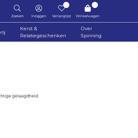
0
0
Zoeken
Inloggen
Verlanglijst
Winkelwagen
Kerst &
Over
rij
Relatiegeschenken
Spinning
chtige gelaagdheid.