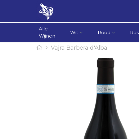
Alle
Wit
Rood
Ros
Wijnen
Vajra Barbera d'Alba