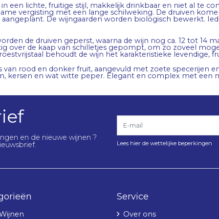
en lichte, fruitige stijl, makkelijk drinkbaar en niet al te co
ngzame vergisting met een lange schilweking. De druiven kome
ngeplant. De wijngaarden worden biologisch bewerkt. Ieder 
rden de druiven geperst, waarna de wijn nog ca. 12 tot 14 maan
ig over de kaap van schilletjes gepompt, om zo zoveel mogeli
estvrijstaal behoudt de wijn het karakteristieke levendige, fru
an rood en donker fruit, aangevuld met zoete specerijen en kr
, kersen en wat witte peper. Elegant en complex met een mo
ief
E-mail
lingen en de nieuwe wijnen ?
Lees hier de wettelijke beperkingen
ieuwsbrief.
gorieën
Service
 Wijnen
Over ons