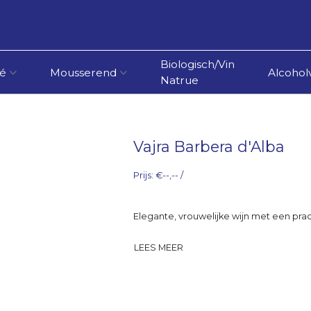
Biologisch/Vin
é
Mousserend
Alcoholv
Natrue
Vajra Barbera d'Alba
Prijs: €--,-- /
Elegante, vrouwelijke wijn met een pra
LEES MEER