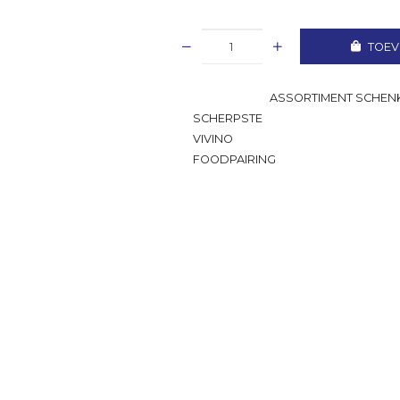
TOEV
GROOTSTE
ASSORTIMENT SCHENK
SCHERPSTE
PRIJS
VIVINO
RATING
FOODPAIRING