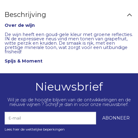
Beschrijving
Over de wijn
De wijn heeft een goud-gele kleur met groene reflecties.
IN de expressieve neus vind men tonen van grapefruit,
witte perzik en kruiden. De smaak is rijk, met een
prettige minerale toon, wat zorgt voor een uitbundige
frisheid!
Spijs & Moment
Nieuwsbrief
Wil je op de hoogte blijven van de ontwikkelingen en de
nieuwe wijnen ? Schrijf je dan in voor onze nieuwsbrief.
E-mail
ABONNEER
Lees hier de wettelijke beperkingen