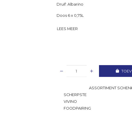
Druif: Albarino
Doos 6 x 0,75L
LEES MEER
TOEV
GROOTSTE
ASSORTIMENT SCHENK
SCHERPSTE
PRIJS
VIVINO
RATING
FOODPAIRING