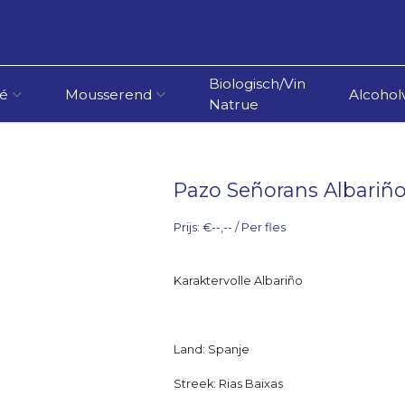
Biologisch/Vin
é
Mousserend
Alcoholv
Natrue
Pazo Señorans Albariñ
Prijs: €--,-- / Per fles
Karaktervolle Albariño
Land: Spanje
Streek: Rias Baixas