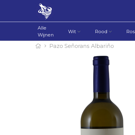
Alle
Wit
Rood
Ros
Wijnen
Pazo Señorans Albariño