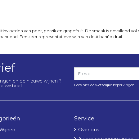
tinvloeden van peer, perzik en grapefruit. De smaak is opvallend vol m
 spannend. Een zeer representatieve wijn van de Albariño druif.
ief
E-mail
lingen en de nieuwe wijnen ?
Lees hier de wettelijke beperkingen
ieuwsbrief.
gorieën
Service
 Wijnen
Over ons
Algemene voorwaarden