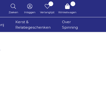
0
0
Zoeken
Inloggen
Verlanglijst
Winkelwagen
Kerst &
Over
rij
Relatiegeschenken
Spinning
o