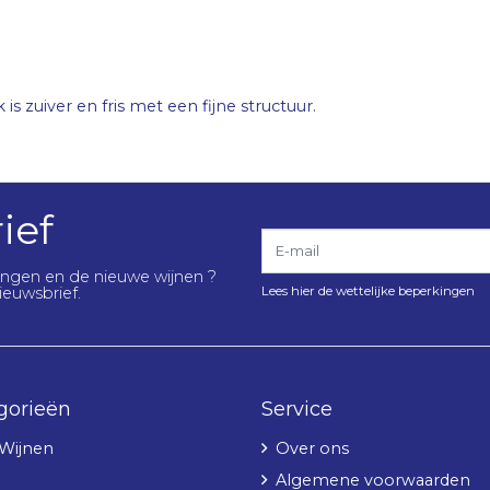
is zuiver en fris met een fijne structuur.
ief
E-mail
lingen en de nieuwe wijnen ?
Lees hier de wettelijke beperkingen
ieuwsbrief.
gorieën
Service
 Wijnen
Over ons
Algemene voorwaarden