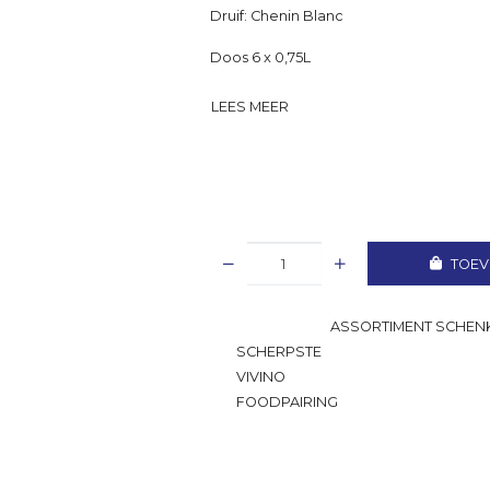
Druif: Chenin Blanc
Doos 6 x 0,75L
LEES MEER
TOEV
GROOTSTE
ASSORTIMENT SCHENK
SCHERPSTE
PRIJS
VIVINO
RATING
FOODPAIRING