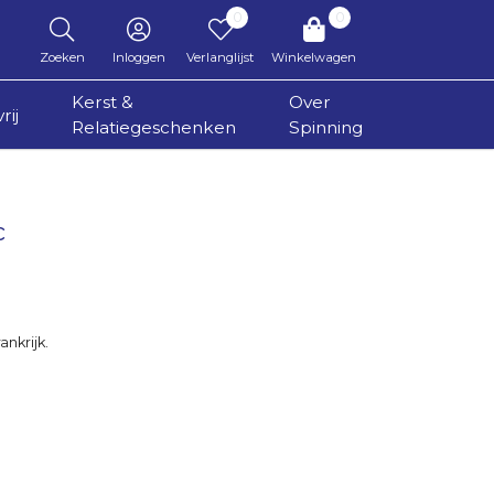
0
0
Zoeken
Inloggen
Verlanglijst
Winkelwagen
Kerst &
Over
rij
Relatiegeschenken
Spinning
c
ankrijk.