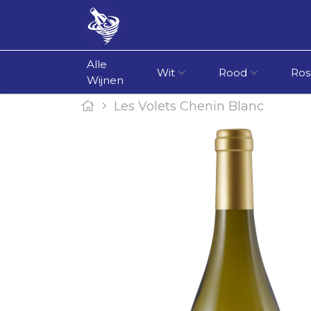
Alle
Wit
Rood
Ros
Wijnen
Les Volets Chenin Blanc