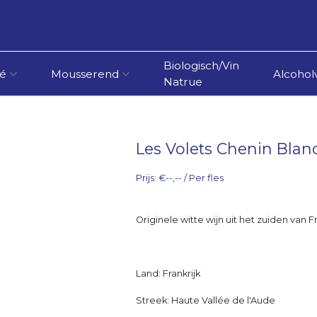
Biologisch/Vin
é
Mousserend
Alcoholv
Natrue
Les Volets Chenin Blan
Prijs: €--,-- / Per fles
Originele witte wijn uit het zuiden van Fr
Land: Frankrijk
Streek: Haute Vallée de l'Aude