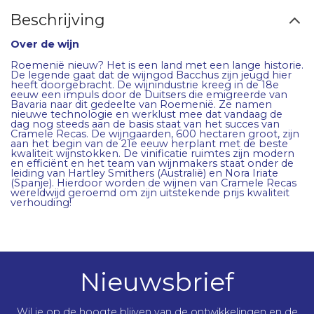
Beschrijving
Over de wijn
Roemenië nieuw? Het is een land met een lange historie.
De legende gaat dat de wijngod Bacchus zijn jeugd hier
heeft doorgebracht. De wijnindustrie kreeg in de 18e
eeuw een impuls door de Duitsers die emigreerde van
Bavaria naar dit gedeelte van Roemenië. Ze namen
nieuwe technologie en werklust mee dat vandaag de
dag nog steeds aan de basis staat van het succes van
Cramele Recas. De wijngaarden, 600 hectaren groot, zijn
aan het begin van de 21e eeuw herplant met de beste
kwaliteit wijnstokken. De vinificatie ruimtes zijn modern
en efficiënt en het team van wijnmakers staat onder de
leiding van Hartley Smithers (Australië) en Nora Iriate
(Spanje). Hierdoor worden de wijnen van Cramele Recas
wereldwijd geroemd om zijn uitstekende prijs kwaliteit
verhouding!
Nieuwsbrief
Wil je op de hoogte blijven van de ontwikkelingen en de