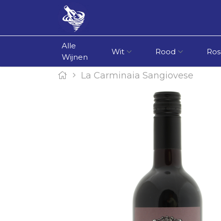
Alle
Wit
Rood
Ros
Wijnen
La Carminaia Sangiovese