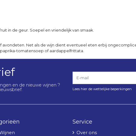
fruit in de geur. Soepel en vriendelijk van smaak.
el of avondeten. Net als de wijn dient eventueel eten erbij ongecomplic
, paprika-tomatensoep of aardappelfrittata.
ief
E-mail
lingen en de nieuwe wijnen ?
Lees hier de wettelijke beperkingen
ieuwsbrief.
gorieën
Service
 Wijnen
Over ons