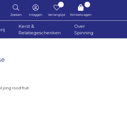
0
0
Zoeken
Inloggen
Verlanglijst
Winkelwagen
Kerst &
Over
rij
Relatiegeschenken
Spinning
se
l jong rood fruit