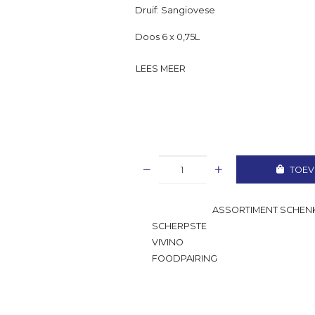
Druif: Sangiovese
Doos 6 x 0,75L
LEES MEER
TOEV
GROOTSTE
ASSORTIMENT SCHENK
SCHERPSTE
PRIJS
VIVINO
RATING
FOODPAIRING