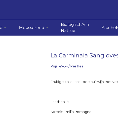
Biologisch/Vin
é
Mousserend
Alcoholv
Natrue
La Carminaia Sangiove
Prijs: €--,-- / Per fles
Fruitige Italiaanse rode huiswijn met vee
Land: Italië
Streek: Emilia Romagna