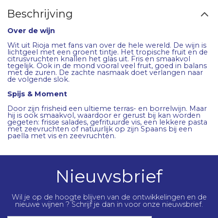
Beschrijving
Over de wijn
Wit uit Rioja met fans van over de hele wereld. De wijn is
lichtgeel met een groent tintje. Het tropische fruit en de
citrusvruchten knallen het glas uit. Fris en smaakvol
tegelijk. Ook in de mond vooral veel fruit, goed in balans
met de zuren. De zachte nasmaak doet verlangen naar
de volgende slok.
Spijs & Moment
Door zijn frisheid een ultieme terras- en borrelwijn. Maar
hij is ook smaakvol, waardoor er gerust bij kan worden
gegeten: frisse salades, gefrituurde vis, een lekkere pasta
met zeevruchten of natuurlijk op zijn Spaans bij een
paella met vis en zeevruchten.
Nieuwsbrief
Wil je op de hoogte blijven van de ontwikkelingen en de
nieuwe wijnen ? Schrijf je dan in voor onze nieuwsbrief.