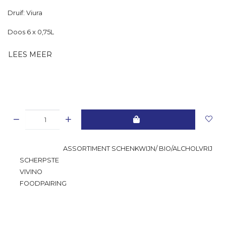
Druif: Viura
Doos 6 x 0,75L
LEES MEER
GROOTSTE
ASSORTIMENT SCHENKWIJN/ BIO/ALCHOLVRIJ
SCHERPSTE
PRIJS
VIVINO
RATING
FOODPAIRING