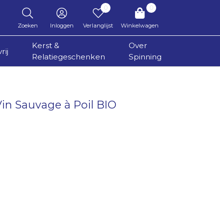
0
0
Zoeken
Inloggen
Verlanglijst
Winkelwagen
Kerst &
Over
rij
Relatiegeschenken
Spinning
 Vin Sauvage à Poil BIO