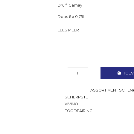
Druif: Gamay
Doos 6 x 0,75L
LEES MEER
TOEV
GROOTSTE
ASSORTIMENT SCHENK
SCHERPSTE
PRIJS
VIVINO
RATING
FOODPAIRING