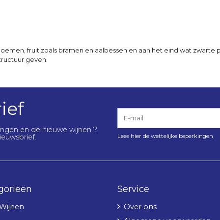
oemen, fruit zoals bramen en aalbessen en aan het eind wat zwarte pe
tructuur geven.
ief
E-mail
lingen en de nieuwe wijnen ?
Lees hier de wettelijke beperkingen
ieuwsbrief.
gorieën
Service
 Wijnen
Over ons