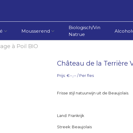
Biologisch/Vin
é
Mousserend
Alcoholv
Natrue
age à Poil BIO
Château de la Terrière
Prijs: €--,-- / Per fles
Frisse stijl natuurwijn uit de Beaujolais.
Land: Frankrijk
Streek: Beaujolais