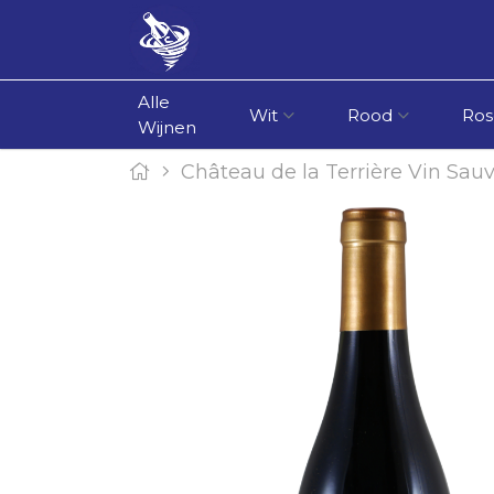
Alle
Wit
Rood
Ros
Wijnen
Château de la Terrière Vin Sauv