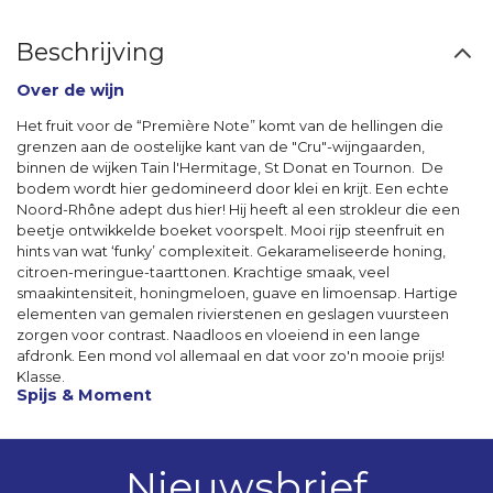
Beschrijving
Over de wijn
Het fruit voor de “Première Note” komt van de hellingen die
grenzen aan de oostelijke kant van de "Cru"-wijngaarden,
binnen de wijken Tain l'Hermitage, St Donat en Tournon. De
bodem wordt hier gedomineerd door klei en krijt. Een echte
Noord-Rhône adept dus hier! Hij heeft al een strokleur die een
beetje ontwikkelde boeket voorspelt. Mooi rijp steenfruit en
hints van wat ‘funky’ complexiteit. Gekarameliseerde honing,
citroen-meringue-taarttonen. Krachtige smaak, veel
smaakintensiteit, honingmeloen, guave en limoensap. Hartige
elementen van gemalen rivierstenen en geslagen vuursteen
zorgen voor contrast. Naadloos en vloeiend in een lange
afdronk. Een mond vol allemaal en dat voor zo'n mooie prijs!
Klasse.
Spijs & Moment
Nieuwsbrief