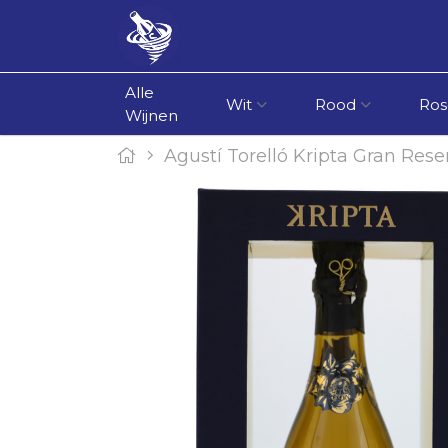
Alle
Wit
Rood
Ros
Wijnen
Agustí Torelló Kripta Gran Rese