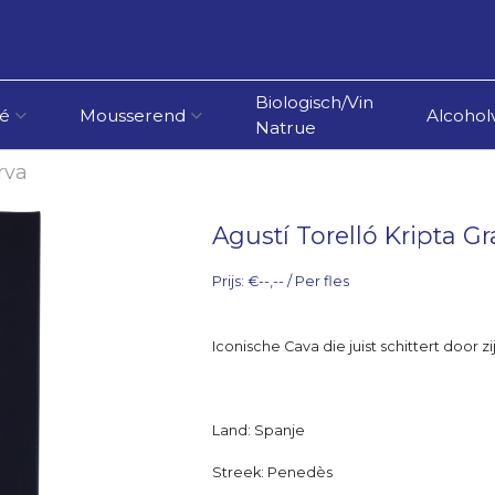
Biologisch/Vin
é
Mousserend
Alcoholv
Natrue
rva
Agustí Torelló Kripta 
Prijs: €--,-- / Per fles
Iconische Cava die juist schittert door zi
Land: Spanje
Streek: Penedès