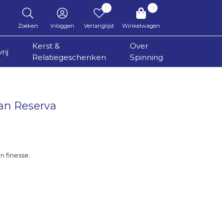
0
0
Zoeken
Inloggen
Verlanglijst
Winkelwagen
Kerst &
Over
rij
Relatiegeschenken
Spinning
Gran Reserva
jn finesse.