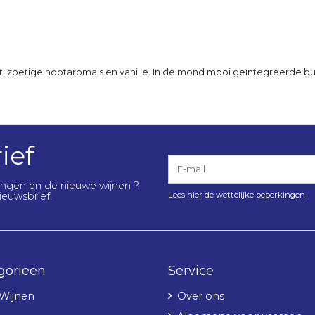
it, zoetige nootaroma's en vanille. In de mond mooi geïntegreerde b
ief
E-mail
lingen en de nieuwe wijnen ?
Lees hier de wettelijke beperkingen
ieuwsbrief.
gorieën
Service
 Wijnen
Over ons