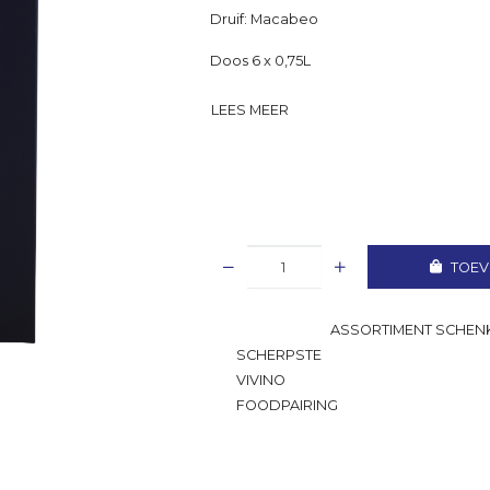
Druif: Macabeo
Doos 6 x 0,75L
LEES MEER
TOEV
GROOTSTE
ASSORTIMENT SCHENK
SCHERPSTE
PRIJS
VIVINO
RATING
FOODPAIRING